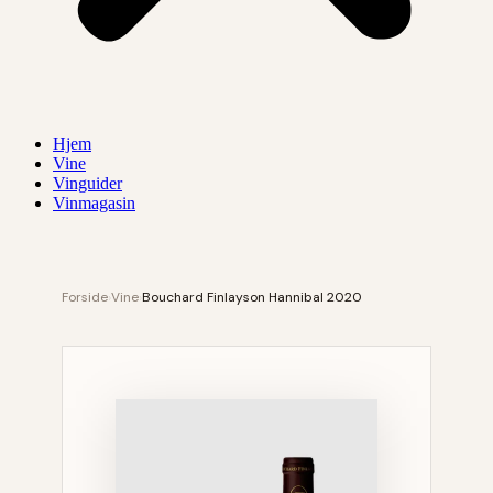
Hjem
Vine
Vinguider
Vinmagasin
Forside
›
Vine
›
Bouchard Finlayson Hannibal 2020