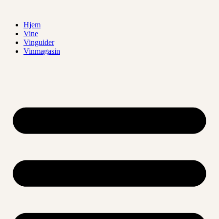
Videre
til
Hjem
indhold
Vine
Vinguider
Vinmagasin