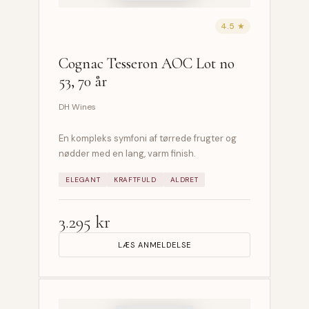
4.5 ★
Cognac Tesseron AOC Lot no
53, 70 år
DH Wines
En kompleks symfoni af tørrede frugter og
nødder med en lang, varm finish.
ELEGANT
KRAFTFULD
ALDRET
3.295 kr
LÆS ANMELDELSE