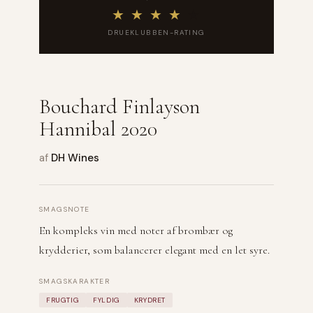
★
★
★
★
★
DRUEKLUBBEN-RATING
Bouchard Finlayson
Hannibal 2020
af
DH Wines
SMAGSNOTE
En kompleks vin med noter af brombær og
krydderier, som balancerer elegant med en let syre.
SMAGSKARAKTER
FRUGTIG
FYLDIG
KRYDRET