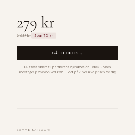
279 kr
349 kr
Spar 70 kr
GÅ TIL BUTIK →
Du føres videre til partnerens hjemmeside. Drueklubben
modtager provision ved køb — det påvirker ikke prisen for dig.
SAMME KATEGORI