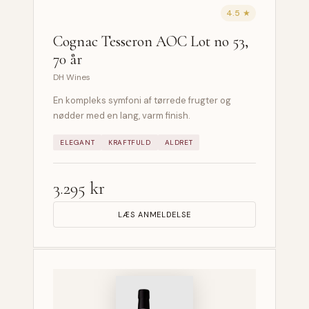
4.5 ★
Cognac Tesseron AOC Lot no 53,
70 år
DH Wines
En kompleks symfoni af tørrede frugter og
nødder med en lang, varm finish.
ELEGANT
KRAFTFULD
ALDRET
3.295 kr
LÆS ANMELDELSE