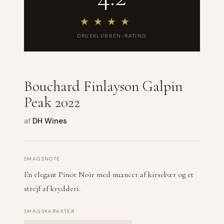
★
★
★
★
★
DRUEKLUBBEN-RATING
Bouchard Finlayson Galpin
Peak 2022
af
DH Wines
SMAGSNOTE
En elegant Pinot Noir med nuancer af kirsebær og et
strejf af krydderi.
SMAGSKARAKTER