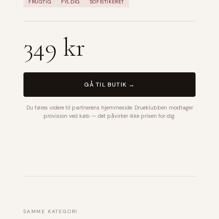
FRUGTIG
FYLDIG
SOFISTIKERET
349 kr
GÅ TIL BUTIK →
Du føres videre til partnerens hjemmeside. Drueklubben modtager
provision ved køb — det påvirker ikke prisen for dig.
SAMME KATEGORI