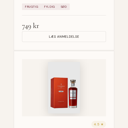
FRUGTIG
FYLDIG
SØD
749 kr
LÆS ANMELDELSE
4.5 ★