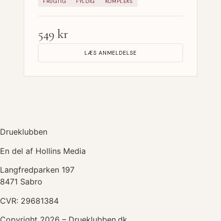
FRUGTIG
FYLDIG
KOMPLEKS
549 kr
LÆS ANMELDELSE
Drueklubben
En del af Hollins Media
Langfredparken 197
8471 Sabro
CVR: 29681384
Copyright 2026 – Drueklubben.dk