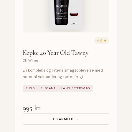
4.5 ★
Kopke 40 Year Old Tawny
DH Wines
En kompleks og intens smagsoplevelse med
noter af valnødder og tørret frugt.
RUND
ELEGANT
LANG EFTERSMAG
995 kr
LÆS ANMELDELSE