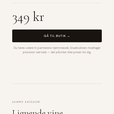
349 kr
GÅ TIL BUTIK →
Du føres videre til partnerens hjemmeside. Drueklubben modtager
provision ved køb — det påvirker ikke prisen for dig.
SAMME KATEGORI
Lignende vine