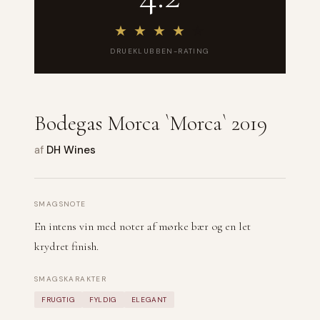
★
★
★
★
★
DRUEKLUBBEN-RATING
Bodegas Morca `Morca` 2019
af
DH Wines
SMAGSNOTE
En intens vin med noter af mørke bær og en let
krydret finish.
SMAGSKARAKTER
FRUGTIG
FYLDIG
ELEGANT