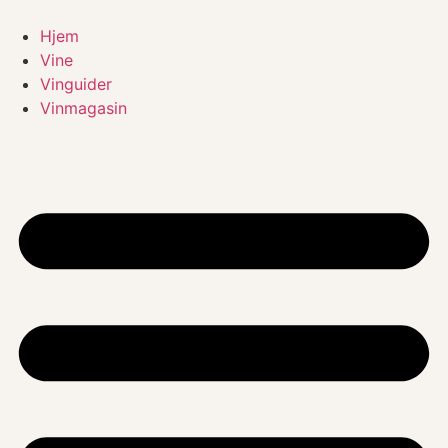
Videre
til
Hjem
indhold
Vine
Vinguider
Vinmagasin