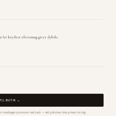
n let krydret eftersmag giver dybde.
TIL BUTIK →
n modtager provision ved køb — det påvirker ikke prisen for dig.