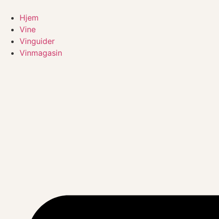
Videre
til
Hjem
indhold
Vine
Vinguider
Vinmagasin