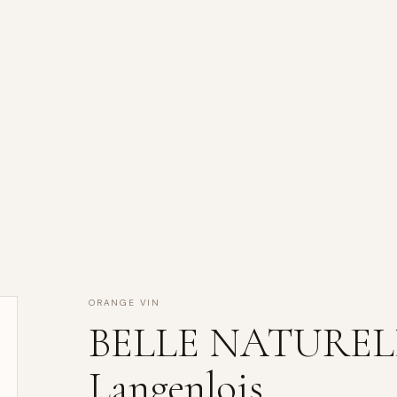
s
ORANGE VIN
BELLE NATURELLE,
Langenlois