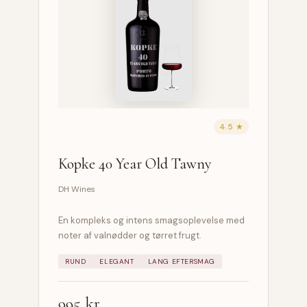
4.5 ★
Kopke 40 Year Old Tawny
DH Wines
En kompleks og intens smagsoplevelse med
noter af valnødder og tørret frugt.
RUND
ELEGANT
LANG EFTERSMAG
995 kr