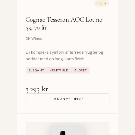
4.5 ★
Cognac Tesseron AOC Lot no
53, 70 år
DH Wines
En kompleks symfoni af tørrede frugter og
nødder med en lang, varm finish.
ELEGANT
KRAFTFULD
ALDRET
3.295 kr
LÆS ANMELDELSE