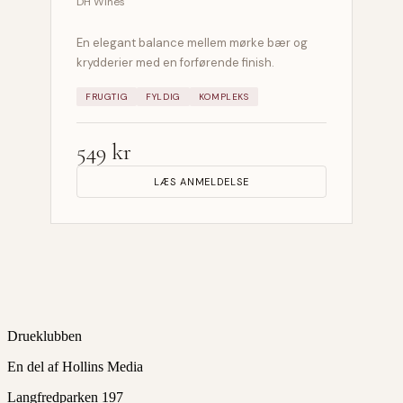
DH Wines
En elegant balance mellem mørke bær og
krydderier med en forførende finish.
FRUGTIG
FYLDIG
KOMPLEKS
549 kr
LÆS ANMELDELSE
Drueklubben
En del af Hollins Media
Langfredparken 197