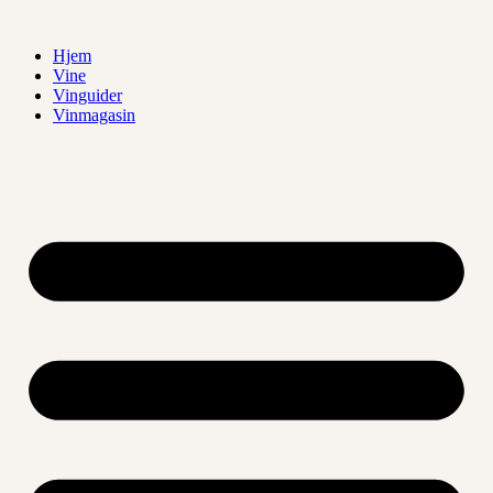
Videre
til
Hjem
indhold
Vine
Vinguider
Vinmagasin