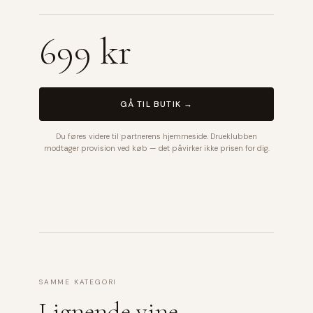
699 kr
GÅ TIL BUTIK →
Du føres videre til partnerens hjemmeside. Drueklubben
modtager provision ved køb — det påvirker ikke prisen for dig.
SAMME KATEGORI
Lignende vine