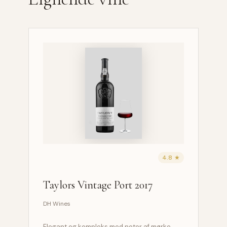
4.8 ★
Taylors Vintage Port 2017
DH Wines
Elegant og kompleks med noter af mørke