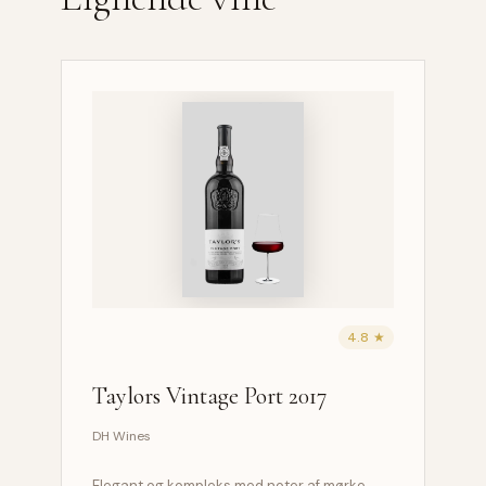
4.8 ★
Taylors Vintage Port 2017
DH Wines
Elegant og kompleks med noter af mørke