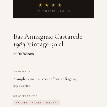
★
★
★
★
★
DRUEKLUBBEN-RATING
Bas Armagnac Castarede
1983 Vintage 50 cl
af
DH Wines
SMAGSNOTE
Kompleks med nuancer af tørret frugt og
krydderier.
SMAGSKARAKTER
FRUGTIG
FYLDIG
ELEGANT