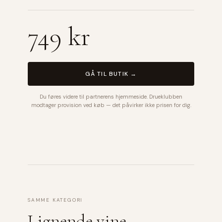
749 kr
GÅ TIL BUTIK →
Du føres videre til partnerens hjemmeside. Drueklubben
modtager provision ved køb — det påvirker ikke prisen for dig.
SAMME KATEGORI
Lignende vine