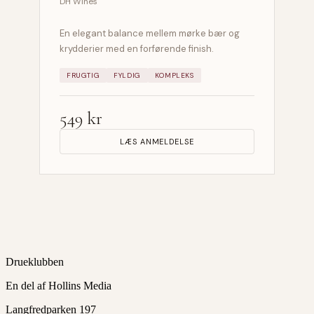
DH Wines
En elegant balance mellem mørke bær og
krydderier med en forførende finish.
FRUGTIG
FYLDIG
KOMPLEKS
549 kr
LÆS ANMELDELSE
Drueklubben
En del af Hollins Media
Langfredparken 197