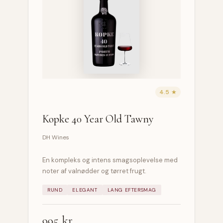
4.5 ★
Kopke 40 Year Old Tawny
DH Wines
En kompleks og intens smagsoplevelse med
noter af valnødder og tørret frugt.
RUND
ELEGANT
LANG EFTERSMAG
995 kr