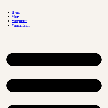
Videre
til
Hjem
indhold
Vine
Vinguider
Vinmagasin