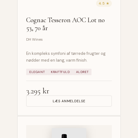
4.5 ★
Cognac Tesseron AOC Lot no
53, 70 år
DH Wines
En kompleks symfoni af tørrede frugter og
nødder med en lang, varm finish.
ELEGANT
KRAFTFULD
ALDRET
3.295 kr
LÆS ANMELDELSE