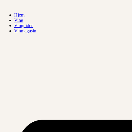
Videre
til
Hjem
indhold
Vine
Vinguider
Vinmagasin