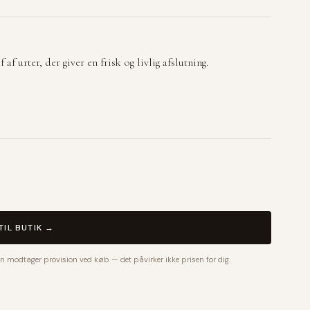
f urter, der giver en frisk og livlig afslutning.
TIL BUTIK →
n modtager provision ved køb — det påvirker ikke prisen for dig.