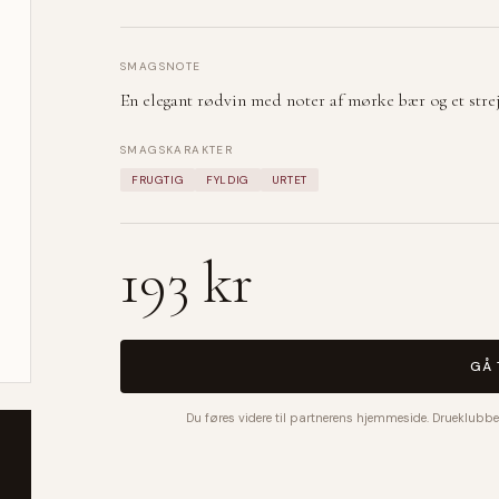
SMAGSNOTE
En elegant rødvin med noter af mørke bær og et strejf a
SMAGSKARAKTER
FRUGTIG
FYLDIG
URTET
193 kr
GÅ 
Du føres videre til partnerens hjemmeside. Drueklubbe