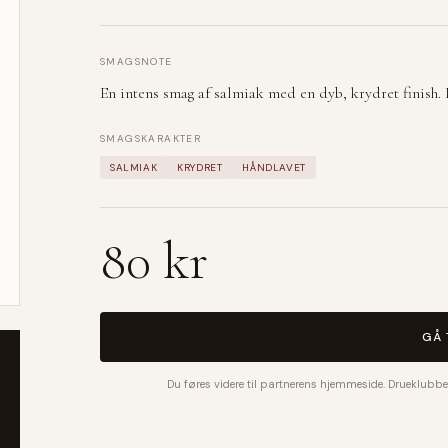
SMAGSNOTE
En intens smag af salmiak med en dyb, krydret finish.
SMAGSKARAKTER
SALMIAK
KRYDRET
HÅNDLAVET
80 kr
GÅ 
Du føres videre til partnerens hjemmeside. Drueklubbe