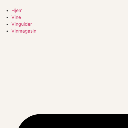
Videre
til
Hjem
indhold
Vine
Vinguider
Vinmagasin