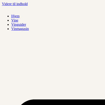
Videre til indhold
Hjem
Vine
Vinguider
Vinmagasin