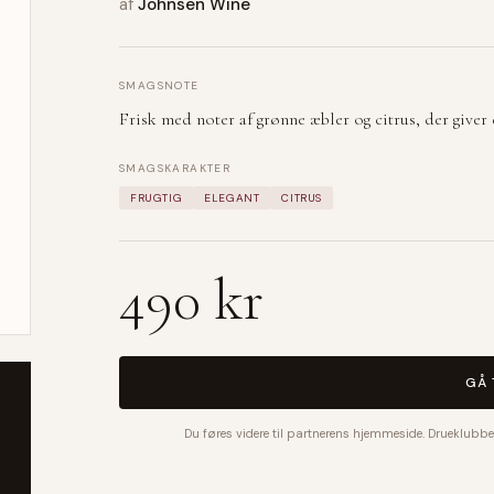
af
Johnsen Wine
SMAGSNOTE
Frisk med noter af grønne æbler og citrus, der giver e
SMAGSKARAKTER
FRUGTIG
ELEGANT
CITRUS
490 kr
GÅ 
Du føres videre til partnerens hjemmeside. Drueklubbe