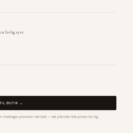
n livlig syre.
TIL BUTIK →
n modtager provision ved køb — det påvirker ikke prisen for dig.