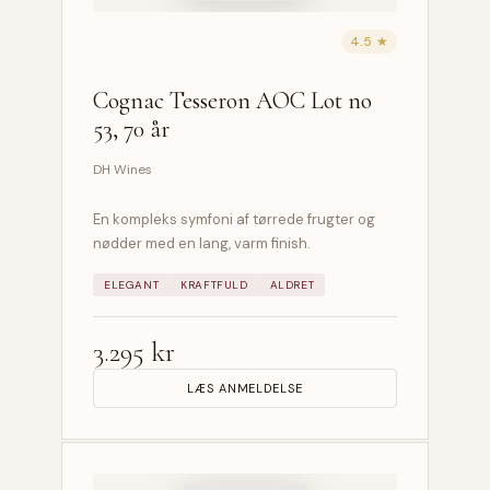
4.5 ★
Cognac Tesseron AOC Lot no
53, 70 år
DH Wines
En kompleks symfoni af tørrede frugter og
nødder med en lang, varm finish.
ELEGANT
KRAFTFULD
ALDRET
3.295 kr
LÆS ANMELDELSE