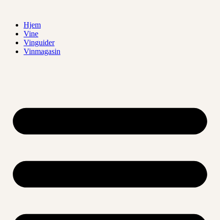
Videre
til
Hjem
indhold
Vine
Vinguider
Vinmagasin