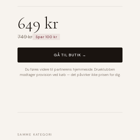
649 kr
749 kr
Spar 100 kr
GÅ TIL BUTIK →
Du føres videre til partnerens hjemmeside. Drueklubben
modtager provision ved køb — det påvirker ikke prisen for dig.
SAMME KATEGORI