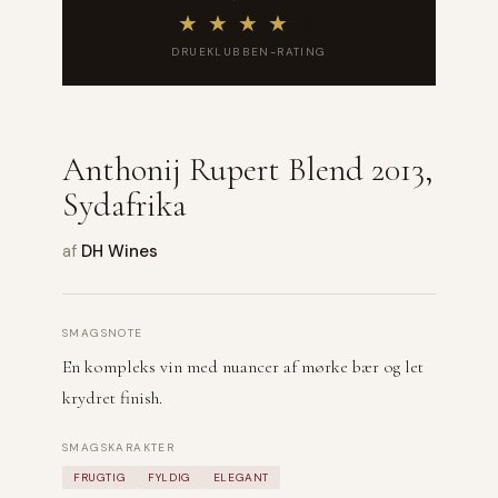
★
★
★
★
★
DRUEKLUBBEN-RATING
Anthonij Rupert Blend 2013,
Sydafrika
af
DH Wines
SMAGSNOTE
En kompleks vin med nuancer af mørke bær og let
krydret finish.
SMAGSKARAKTER
FRUGTIG
FYLDIG
ELEGANT