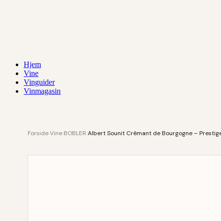
Hjem
Vine
Vinguider
Vinmagasin
Forside
›
Vine
›
BOBLER
›
Albert Sounit Crémant de Bourgogne – Presti