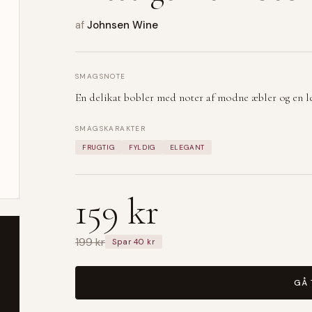
af
Johnsen Wine
SMAGSNOTE
En delikat bobler med noter af modne æbler og en le
SMAGSKARAKTER
FRUGTIG
FYLDIG
ELEGANT
159 kr
199 kr
Spar 40 kr
GÅ 