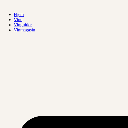
Videre
til
Hjem
indhold
Vine
Vinguider
Vinmagasin