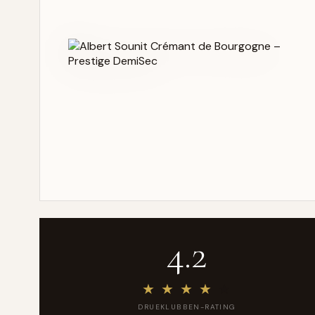
4.2
★
★
★
★
★
DRUEKLUBBEN-RATING