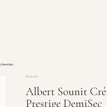
ge DemiSec
BOBLER
Albert Sounit Cr
Prestige DemiSec