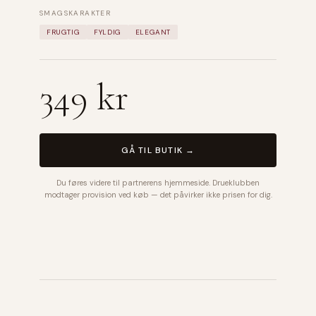
SMAGSKARAKTER
FRUGTIG
FYLDIG
ELEGANT
349 kr
GÅ TIL BUTIK →
Du føres videre til partnerens hjemmeside. Drueklubben
modtager provision ved køb — det påvirker ikke prisen for dig.