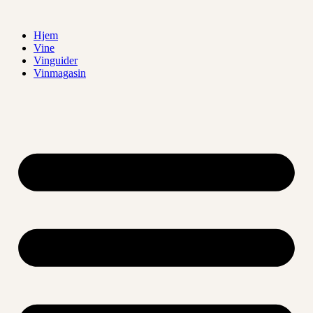
Videre
til
Hjem
indhold
Vine
Vinguider
Vinmagasin