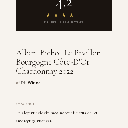
4.2
★
★
★
★
★
DRUEKLUBBEN-RATING
Albert Bichot Le Pavillon
Bourgogne Côte-D’Or
Chardonnay 2022
af
DH Wines
SMAGSNOTE
En elegant hvidvin med noter af citrus og let
smøragtige nuancer.