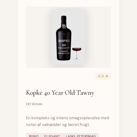
4.5 ★
Kopke 40 Year Old Tawny
DH Wines
En kompleks og intens smagsoplevelse med
noter af valnødder og tørret frugt.
RUND
ELEGANT
LANG EFTERSMAG