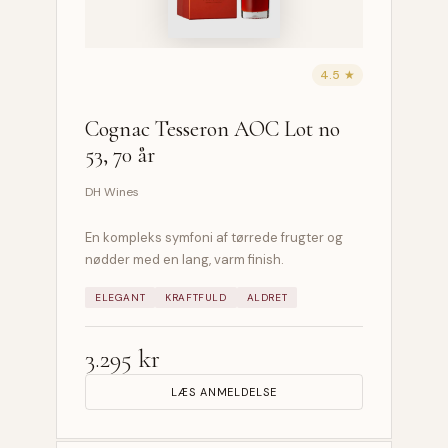
4.5 ★
Cognac Tesseron AOC Lot no
53, 70 år
DH Wines
En kompleks symfoni af tørrede frugter og
nødder med en lang, varm finish.
ELEGANT
KRAFTFULD
ALDRET
3.295 kr
LÆS ANMELDELSE