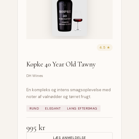
4.5 ★
Kopke 40 Year Old Tawny
DH Wines
En kompleks og intens smagsoplevelse med
noter af valnødder og tørret frugt.
RUND
ELEGANT
LANG EFTERSMAG
995 kr
LÆS ANMELDELSE