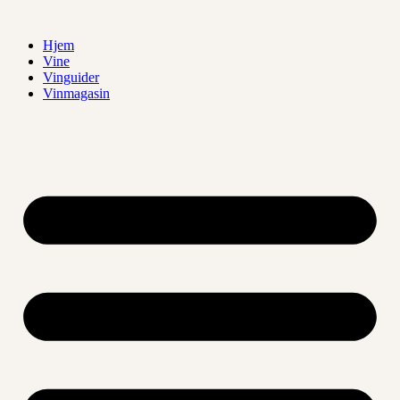
Videre
til
Hjem
indhold
Vine
Vinguider
Vinmagasin