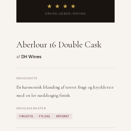
★
★
★
★
★
DRUEKLUBBEN-RATING
Aberlour 16 Double Cask
af
DH Wines
SMAGSNOTE
En harmonisk blanding af tørret frugt og krydderier
med en let nøddeagtig finish.
SMAGSKARAKTER
FRUGTIG
FYLDIG
KRYDRET