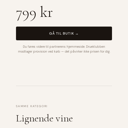
799 kr
GÅ TIL BUTIK →
Du føres videre til partnerens hjemmeside. Drueklubben
modtager provision ved køb — det påvirker ikke prisen for dig.
SAMME KATEGORI
Lignende vine