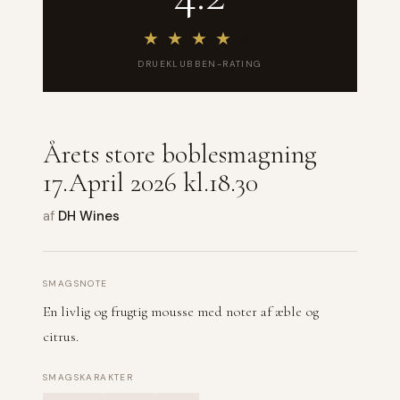
★
★
★
★
★
DRUEKLUBBEN-RATING
Årets store boblesmagning
17.April 2026 kl.18.30
af
DH Wines
SMAGSNOTE
En livlig og frugtig mousse med noter af æble og
citrus.
SMAGSKARAKTER