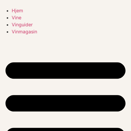
Videre
til
Hjem
indhold
Vine
Vinguider
Vinmagasin