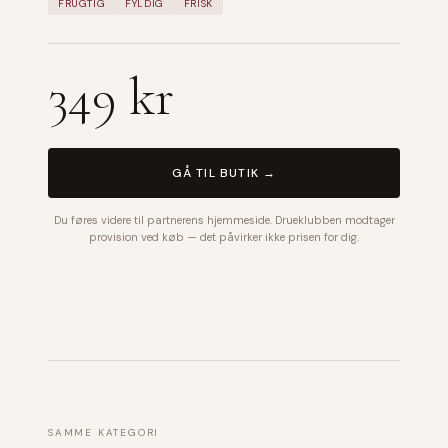
FRUGTIG
FYLDIG
FRISK
349 kr
GÅ TIL BUTIK →
Du føres videre til partnerens hjemmeside. Drueklubben modtager
provision ved køb — det påvirker ikke prisen for dig.
SAMME KATEGORI