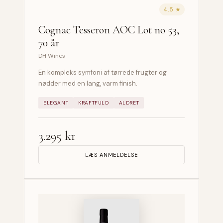
4.5 ★
Cognac Tesseron AOC Lot no 53,
70 år
DH Wines
En kompleks symfoni af tørrede frugter og
nødder med en lang, varm finish.
ELEGANT
KRAFTFULD
ALDRET
3.295 kr
LÆS ANMELDELSE