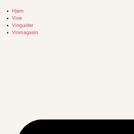
Videre
til
Hjem
indhold
Vine
Vinguider
Vinmagasin