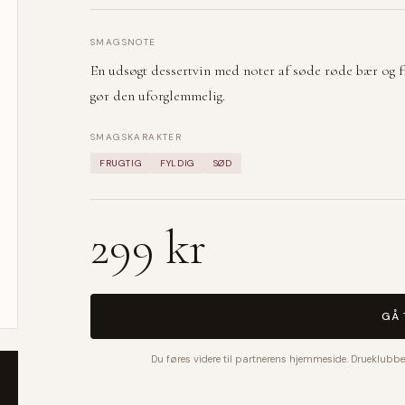
SMAGSNOTE
En udsøgt dessertvin med noter af søde røde bær og f
gør den uforglemmelig.
SMAGSKARAKTER
FRUGTIG
FYLDIG
SØD
299 kr
GÅ 
Du føres videre til partnerens hjemmeside. Drueklubbe