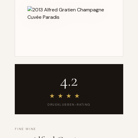
4.2
★
★
★
★
★
DRUEKLUBBEN-RATING
FINE WINE