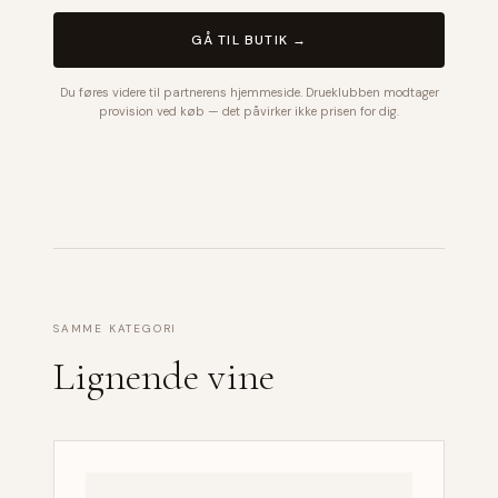
GÅ TIL BUTIK →
Du føres videre til partnerens hjemmeside. Drueklubben modtager
provision ved køb — det påvirker ikke prisen for dig.
SAMME KATEGORI
Lignende vine