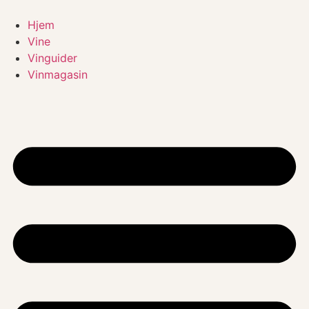
Videre
til
Hjem
indhold
Vine
Vinguider
Vinmagasin